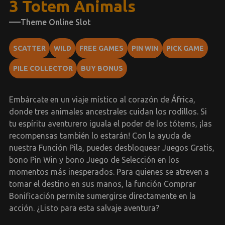
3 Totem Animals
Theme Online Slot
SCATTER
WILD
FREE GAMES
PIN WIN
PICK GAME
PILE COLLECTOR
BUY BONUS
Embárcate en un viaje místico al corazón de África,
donde tres animales ancestrales cuidan los rodillos. Si
tu espíritu aventurero iguala el poder de los tótems, ¡las
recompensas también lo estarán! Con la ayuda de
nuestra Función Pila, puedes desbloquear Juegos Gratis,
bono Pin Win y bono Juego de Selección en los
momentos más inesperados. Para quienes se atreven a
tomar el destino en sus manos, la función Comprar
Bonificación permite sumergirse directamente en la
acción. ¿Listo para esta salvaje aventura?