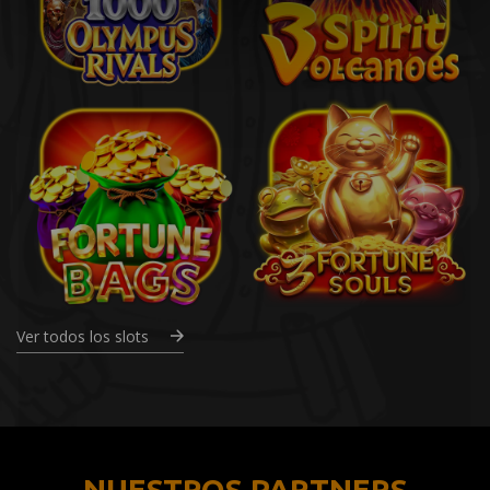
Ver todos los slots
NUESTROS PARTNERS