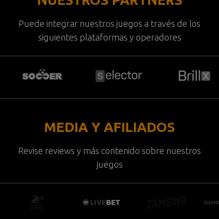
Puede integrar nuestros juegos a través de los
siguientes plataformas y operadores
MEDIA Y AFILIADOS
Revise reviews y más contenido sobre nuestros
juegos