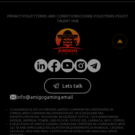
PRIVACY POLICY
TERMS AND CONDITIONS
COOKIE POLICY
ISMS POLICY
TALENT HUB
Lets talk
info@amigogaming.email
CLOUDBRIDGE LTD IS A PRIVATE LIMITED COMPANY INCORPORATED IN
CYPRUS, WITH COMPANY REGISTRATION NO. HE 433926 AND TAX
IDENTIFICATION NO. 10433926N. REGISTERED OFFICE: 120 FANEROMENIS
AVENUE, IMPERIAL TOWER, 2ND FLOOR, OFFICE 202, LARNACA, 6031, CYPRUS.
A SELECTION OF AMIGO GAMING GAMES ARE CERTIFIED IN COMPLIANCE WITH
GLI-19 AND APPLICABLE REGULATORY REQUIREMENTS AS IN BRAZIL, CROATIA,
GEORGIA, ITALY AND PERU. CERTIFICATION DETAILS ARE AVAILABLE UPON
REQUEST.