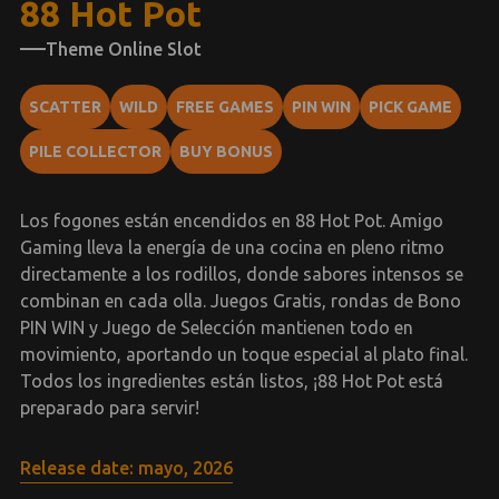
88 Hot Pot
Theme Online Slot
SCATTER
WILD
FREE GAMES
PIN WIN
PICK GAME
PILE COLLECTOR
BUY BONUS
Los fogones están encendidos en 88 Hot Pot. Amigo
Gaming lleva la energía de una cocina en pleno ritmo
directamente a los rodillos, donde sabores intensos se
combinan en cada olla. Juegos Gratis, rondas de Bono
PIN WIN y Juego de Selección mantienen todo en
movimiento, aportando un toque especial al plato final.
Todos los ingredientes están listos, ¡88 Hot Pot está
preparado para servir!
Release date: mayo, 2026