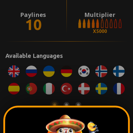
Paylines
Multiplier
10
X5000
Available Languages
Pack promocional