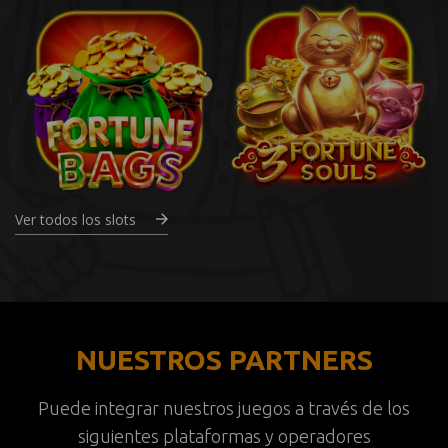
Ver todos los slots
NUESTROS PARTNERS
Puede integrar nuestros juegos a través de los
siguientes plataformas y operadores