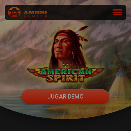
JUGAR DEMO