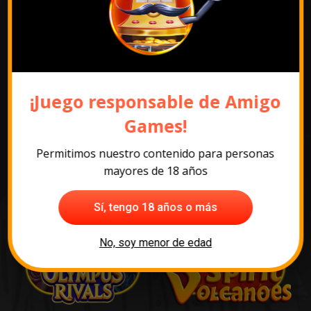
¡Juego responsable de Amigo
Los juegos más
Games!
populares
Permitimos nuestro contenido para personas
mayores de 18 años
Sí, tengo 18 años o más
No, soy menor de edad