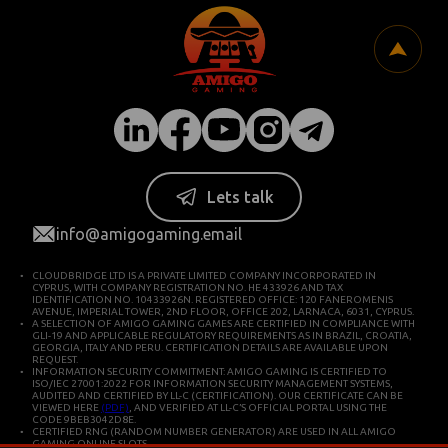
Lets talk
info@amigogaming.email
CLOUDBRIDGE LTD IS A PRIVATE LIMITED COMPANY INCORPORATED IN
CYPRUS, WITH COMPANY REGISTRATION NO. HE 433926 AND TAX
IDENTIFICATION NO. 10433926N. REGISTERED OFFICE: 120 FANEROMENIS
AVENUE, IMPERIAL TOWER, 2ND FLOOR, OFFICE 202, LARNACA, 6031, CYPRUS.
A SELECTION OF AMIGO GAMING GAMES ARE CERTIFIED IN COMPLIANCE WITH
GLI-19 AND APPLICABLE REGULATORY REQUIREMENTS AS IN BRAZIL, CROATIA,
GEORGIA, ITALY AND PERU. CERTIFICATION DETAILS ARE AVAILABLE UPON
REQUEST.
INFORMATION SECURITY COMMITMENT: AMIGO GAMING IS CERTIFIED TO
ISO/IEC 27001:2022 FOR INFORMATION SECURITY MANAGEMENT SYSTEMS,
AUDITED AND CERTIFIED BY LL-C (CERTIFICATION). OUR CERTIFICATE CAN BE
VIEWED HERE
(PDF)
, AND VERIFIED AT LL-C’S OFFICIAL PORTAL USING THE
CODE 9BEB3042D8E.
CERTIFIED RNG (RANDOM NUMBER GENERATOR) ARE USED IN ALL AMIGO
GAMING ONLINE SLOTS.