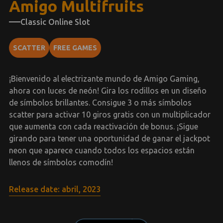
Amigo Multifruits
Classic Online Slot
SCATTER
FREE GAMES
¡Bienvenido al electrizante mundo de Amigo Gaming,
ahora con luces de neón! Gira los rodillos en un diseño
de símbolos brillantes. Consigue 3 o más símbolos
scatter para activar 10 giros gratis con un multiplicador
que aumenta con cada reactivación de bonus. ¡Sigue
girando para tener una oportunidad de ganar el jackpot
neon que aparece cuando todos los espacios están
llenos de símbolos comodín!
Release date: abril, 2023