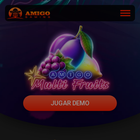
JUGAR DEMO