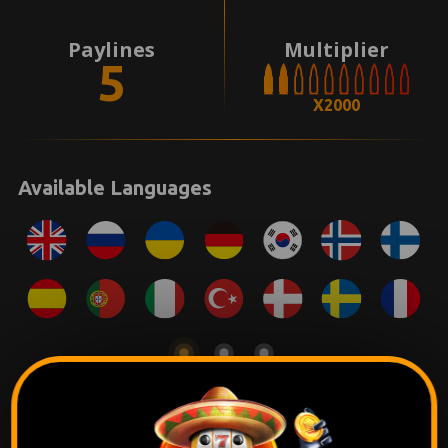
Paylines
Multiplier
5
X2000
Available Languages
Pack promocional