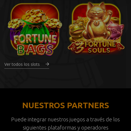
Ver todos los slots
NUESTROS PARTNERS
Puede integrar nuestros juegos a través de los
siguientes plataformas y operadores