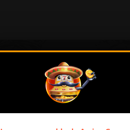
lares