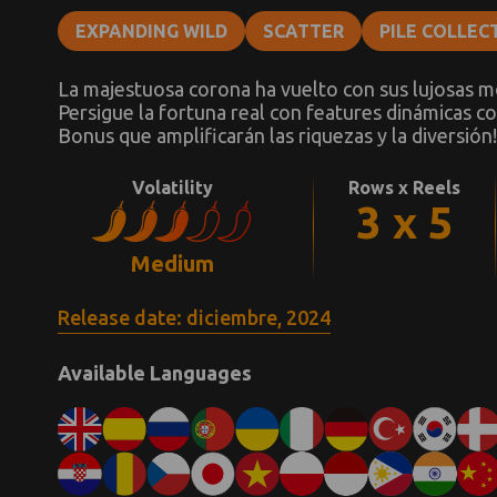
EXPANDING WILD
SCATTER
PILE COLLEC
La majestuosa corona ha vuelto con sus lujosas mo
Persigue la fortuna real con features dinámicas c
Bonus que amplificarán las riquezas y la diversión! 
Volatility
Rows x Reels
3 x 5
Medium
Release date: diciembre, 2024
Available Languages