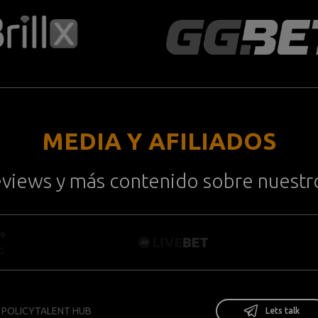
MEDIA Y AFILIADOS
eviews y más contenido sobre nuestr
 POLICY
TALENT HUB
Lets talk