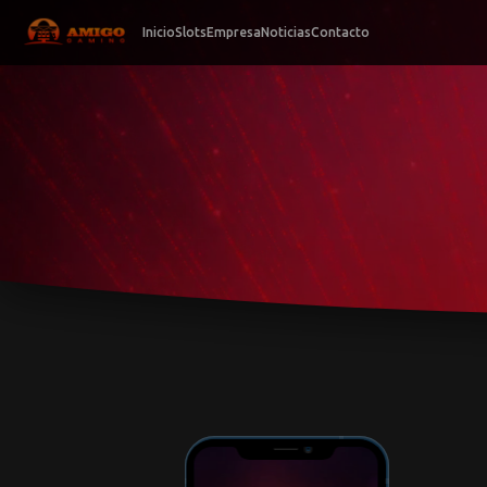
Inicio
Slots
Empresa
Noticias
Contacto