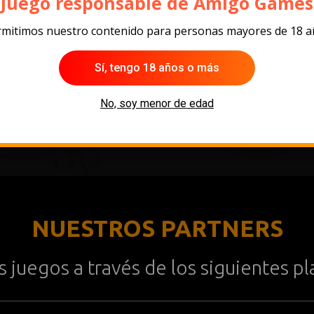
¡Juego responsable de Amigo Games
mitimos nuestro contenido para personas mayores de 18 
Sí, tengo 18 años o más
No, soy menor de edad
NUESTROS PARTNERS
 juegos a través de los siguientes 