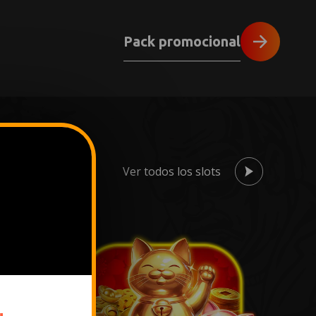
Pack promocional
Ver todos los slots