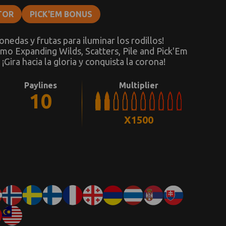
TOR
PICK'EM BONUS
nedas y frutas para iluminar los rodillos!
omo Expanding Wilds, Scatters, Pile and Pick'Em
¡Gira hacia la gloria y conquista la corona!
Paylines
Multiplier
10
X1500