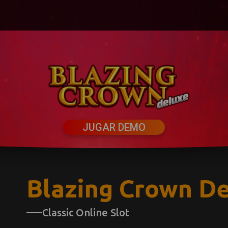
JUGAR DEMO
Blazing Crown D
Classic Online Slot