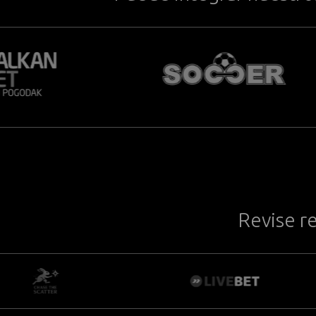
Revise r