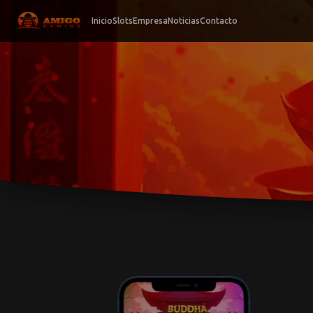
Inicio
Slots
Empresa
Noticias
Contacto