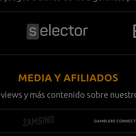
MEDIA Y AFILIADOS
eviews y más contenido sobre nuestr