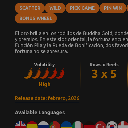
SCATTER
WILD
PICK GAME
PIN WIN
BONUS WHEEL
El oro brilla en los rodillos de Buddha Gold, donde
y premios. En este slot oriental, la fortuna encue
Función Pila y la Rueda de Bonificación, dos favor
fortuna no se apresura.
Volatility
Rows x Reels
3 x 5
High
Release date: febrero, 2026
Available Languages