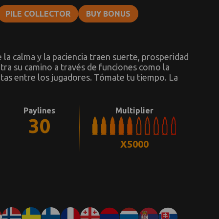
PILE COLLECTOR
BUY BONUS
 la calma y la paciencia traen suerte, prosperidad
ntra su camino a través de funciones como la
itas entre los jugadores. Tómate tu tiempo. La
Paylines
Multiplier
30
X5000