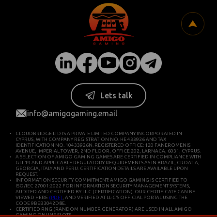
Lets talk
info@amigogaming.email
CLOUDBRIDGE LTD IS A PRIVATE LIMITED COMPANY INCORPORATED IN
CYPRUS, WITH COMPANY REGISTRATION NO. HE 433926 AND TAX
IDENTIFICATION NO. 10433926N. REGISTERED OFFICE: 120 FANEROMENIS
AVENUE, IMPERIAL TOWER, 2ND FLOOR, OFFICE 202, LARNACA, 6031, CYPRUS.
A SELECTION OF AMIGO GAMING GAMES ARE CERTIFIED IN COMPLIANCE WITH
GLI-19 AND APPLICABLE REGULATORY REQUIREMENTS AS IN BRAZIL, CROATIA,
GEORGIA, ITALY AND PERU. CERTIFICATION DETAILS ARE AVAILABLE UPON
REQUEST.
INFORMATION SECURITY COMMITMENT: AMIGO GAMING IS CERTIFIED TO
ISO/IEC 27001:2022 FOR INFORMATION SECURITY MANAGEMENT SYSTEMS,
AUDITED AND CERTIFIED BY LL-C (CERTIFICATION). OUR CERTIFICATE CAN BE
VIEWED HERE
(PDF)
, AND VERIFIED AT LL-C’S OFFICIAL PORTAL USING THE
CODE 9BEB3042D8E.
CERTIFIED RNG (RANDOM NUMBER GENERATOR) ARE USED IN ALL AMIGO
GAMING ONLINE SLOTS.