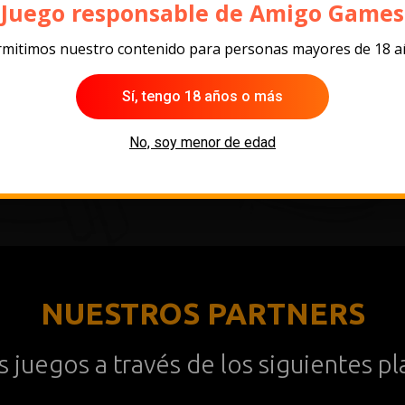
¡Juego responsable de Amigo Games
mitimos nuestro contenido para personas mayores de 18 
Sí, tengo 18 años o más
No, soy menor de edad
NUESTROS PARTNERS
 juegos a través de los siguientes 