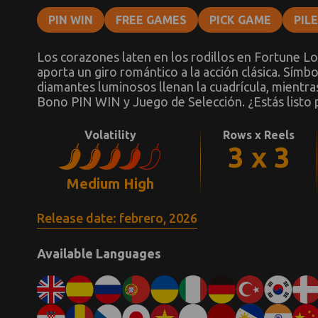
PIN WIN
FREE GAMES
PICK GAME
PIL
Los corazones laten en los rodillos en Fortune 
aporta un giro romántico a la acción clásica. Símbo
diamantes luminosos llenan la cuadrícula, mientra
Bono PIN WIN y Juego de Selección. ¿Estás listo 
Volatility
Rows x Reels
3 x 3
Medium High
Release date: febrero, 2026
Available Languages