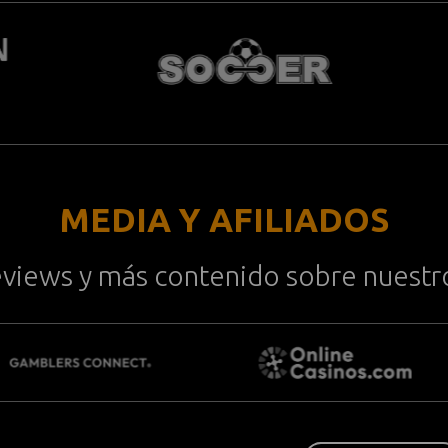
MEDIA Y AFILIADOS
eviews y más contenido sobre nuestr