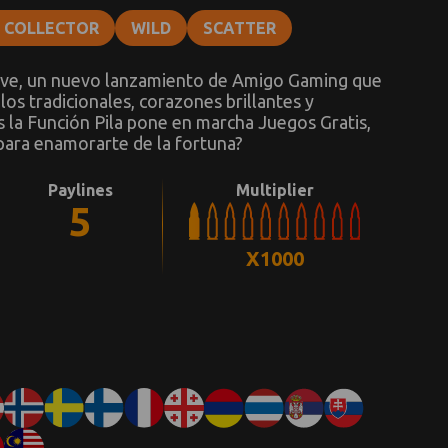
E COLLECTOR
WILD
SCATTER
Love, un nuevo lanzamiento de Amigo Gaming que
los tradicionales, corazones brillantes y
s la Función Pila pone en marcha Juegos Gratis,
para enamorarte de la fortuna?
Paylines
Multiplier
5
X1000