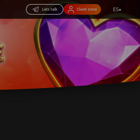
ES
Lets talk
Client zone