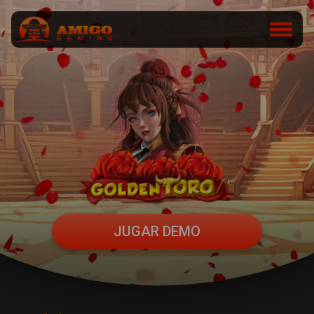
JUGAR DEMO