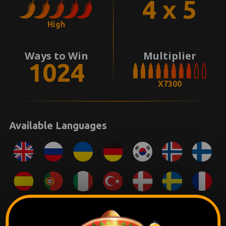
4 x 5
High
Ways to Win
Multiplier
1024
X7300
Available Languages