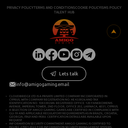
PRIVACY POLICY
TERMS AND CONDITIONS
COOKIE POLICY
ISMS POLICY
TALENT HUB
Lets talk
info@amigogaming.email
CLOUDBRIDGE LTD IS A PRIVATE LIMITED COMPANY INCORPORATED IN
CYPRUS, WITH COMPANY REGISTRATION NO. HE 433926 AND TAX
IDENTIFICATION NO. 10433926N. REGISTERED OFFICE: 120 FANEROMENIS
AVENUE, IMPERIAL TOWER, 2ND FLOOR, OFFICE 202, LARNACA, 6031, CYPRUS.
A SELECTION OF AMIGO GAMING GAMES ARE CERTIFIED IN COMPLIANCE WITH
GLI-19 AND APPLICABLE REGULATORY REQUIREMENTS AS IN BRAZIL, CROATIA,
GEORGIA, ITALY AND PERU. CERTIFICATION DETAILS ARE AVAILABLE UPON
REQUEST.
INFORMATION SECURITY COMMITMENT: AMIGO GAMING IS CERTIFIED TO
ISO/IEC 27001:2022 FOR INFORMATION SECURITY MANAGEMENT SYSTEMS,