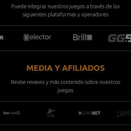
Puede integrar nuestros juegos a través de los
siguientes plataformas y operadores
MEDIA Y AFILIADOS
Revise reviews y más contenido sobre nuestros
juegos