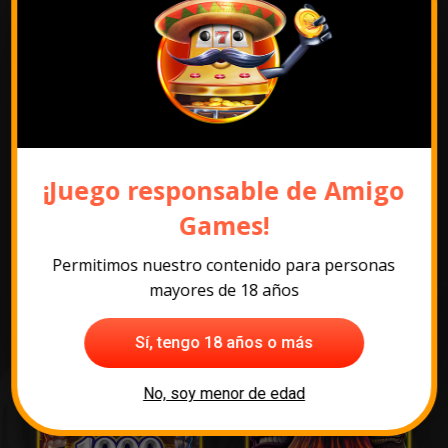
Pack promocional
¡Juego responsable de Amigo
Games!
Los juegos más
Permitimos nuestro contenido para personas
populares
mayores de 18 años
Sí, tengo 18 años o más
No, soy menor de edad