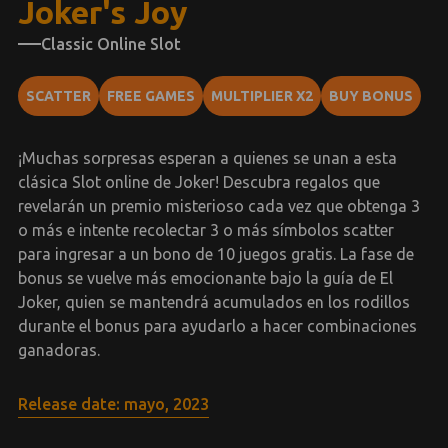
Joker's Joy
Classic Online Slot
SCATTER
FREE GAMES
MULTIPLIER X2
BUY BONUS
¡Muchas sorpresas esperan a quienes se unan a esta
clásica Slot online de Joker! Descubra regalos que
revelarán un premio misterioso cada vez que obtenga 3
o más e intente recolectar 3 o más símbolos scatter
para ingresar a un bono de 10 juegos gratis. La fase de
bonus se vuelve más emocionante bajo la guía de El
Joker, quien se mantendrá acumulados en los rodillos
durante el bonus para ayudarlo a hacer combinaciones
ganadoras.
Release date: mayo, 2023