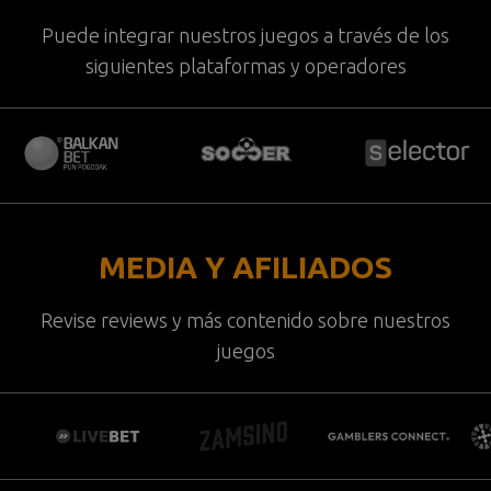
Puede integrar nuestros juegos a través de los
siguientes plataformas y operadores
MEDIA Y AFILIADOS
Revise reviews y más contenido sobre nuestros
juegos