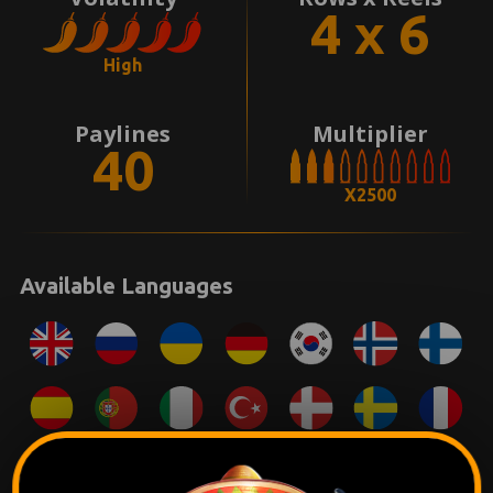
4 x 6
High
Paylines
Multiplier
40
X2500
Available Languages