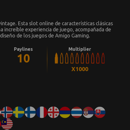
tage. Esta slot online de características clásicas
na increíble experiencia de juego, acompañada de
de diseño de los juegos de Amigo Gaming.
Paylines
Multiplier
10
X1000