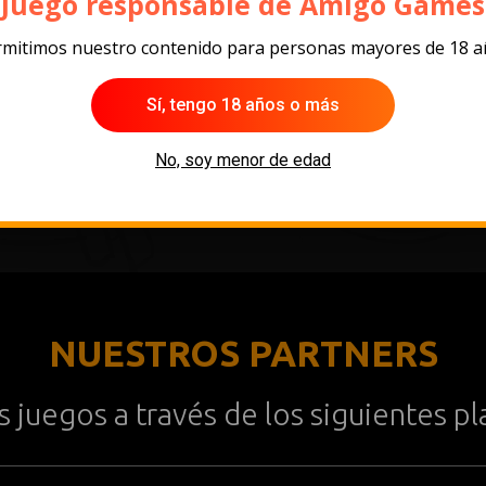
¡Juego responsable de Amigo Games
mitimos nuestro contenido para personas mayores de 18 
Sí, tengo 18 años o más
No, soy menor de edad
NUESTROS PARTNERS
 juegos a través de los siguientes 