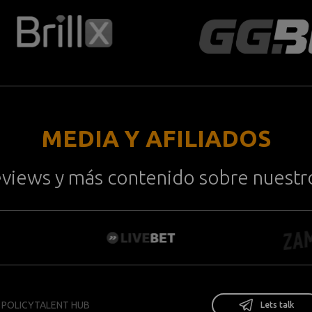
MEDIA Y AFILIADOS
eviews y más contenido sobre nuestr
 POLICY
TALENT HUB
Lets talk