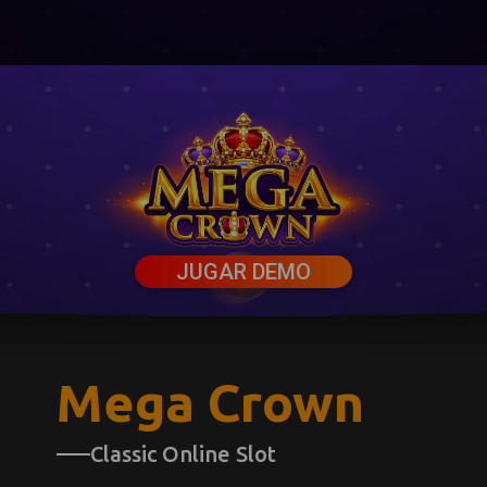
JUGAR DEMO
Mega Crown
Classic Online Slot