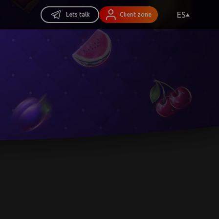
ES
Lets talk
Client zone