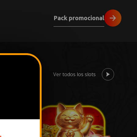
Pack promocional
Ver todos los slots