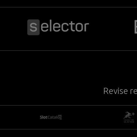
Revise r