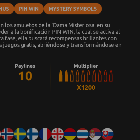
NUS
PIN WIN
MYSTERY SYMBOLS
on los amuletos de la 'Dama Misteriosa' en su
er a la bonificación PIN WIN, la cual se activa al
a fase, ella buscará recompensas brillantes con
s juegos gratis, abriéndose y transformándose en
Paylines
Multiplier
10
X1200