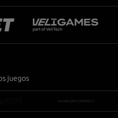
os juegos