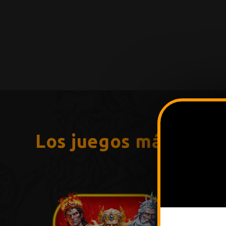
Los juegos más popu