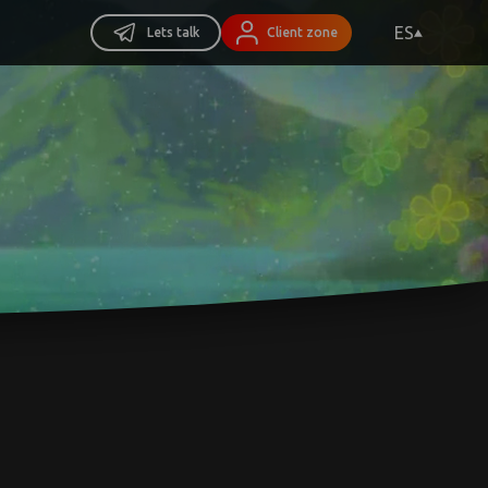
ES
Lets talk
Client zone