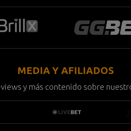
MEDIA Y AFILIADOS
eviews y más contenido sobre nuestr