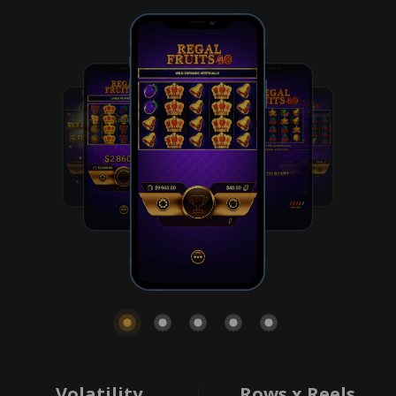
Volatility
Rows x Reels