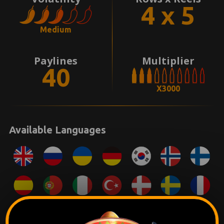
4 x 5
Medium
Paylines
Multiplier
40
X3000
Available Languages