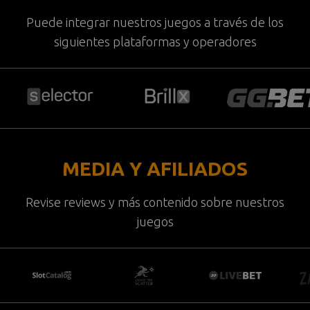
Puede integrar nuestros juegos a través de los
siguientes plataformas y operadores
MEDIA Y AFILIADOS
Revise reviews y más contenido sobre nuestros
juegos