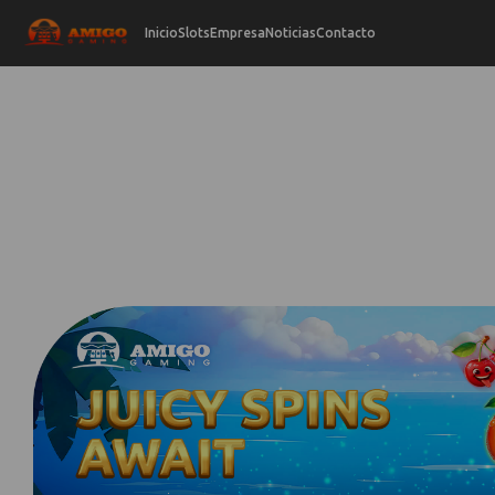
Inicio
Slots
Empresa
Noticias
Contacto