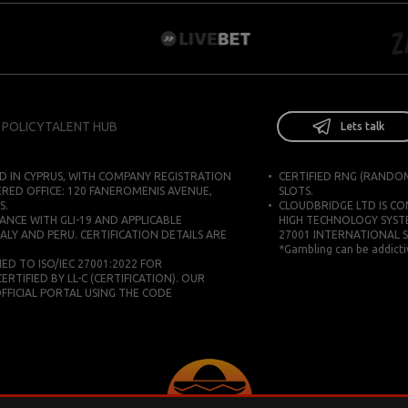
 POLICY
TALENT HUB
Lets talk
D IN CYPRUS, WITH COMPANY REGISTRATION
CERTIFIED RNG (RANDO
ERED OFFICE: 120 FANEROMENIS AVENUE,
SLOTS.
S.
CLOUDBRIDGE LTD IS C
ANCE WITH GLI-19 AND APPLICABLE
HIGH TECHNOLOGY SYST
ALY AND PERU. CERTIFICATION DETAILS ARE
27001 INTERNATIONAL 
*Gambling can be addictiv
D TO ISO/IEC 27001:2022 FOR
IFIED BY LL-C (CERTIFICATION). OUR
 OFFICIAL PORTAL USING THE CODE