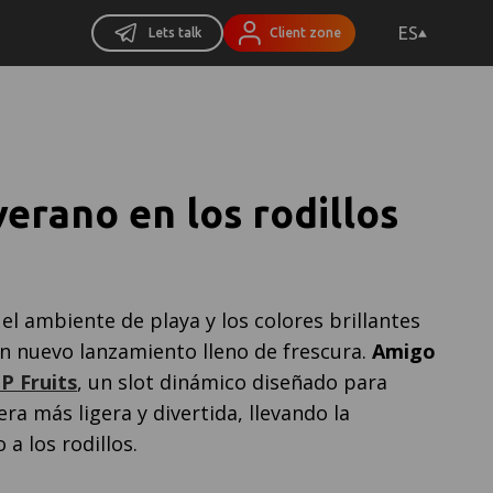
ES
Lets talk
Client zone
erano en los rodillos
, el ambiente de playa y los colores brillantes
n nuevo lanzamiento lleno de frescura.
Amigo
IP Fruits
, un slot dinámico diseñado para
a más ligera y divertida, llevando la
 a los rodillos.