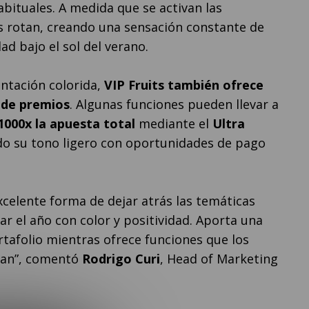
abituales. A medida que se activan las
as rotan, creando una sensación constante de
d bajo el sol del verano.
entación colorida,
VIP Fruits también ofrece
l de premios
. Algunas funciones pueden llevar a
1000x la apuesta total
mediante el
Ultra
ndo su tono ligero con oportunidades de pago
celente forma de dejar atrás las temáticas
r el año con color y positividad. Aporta una
rtafolio mientras ofrece funciones que los
utan”, comentó
Rodrigo Curi
, Head of Marketing