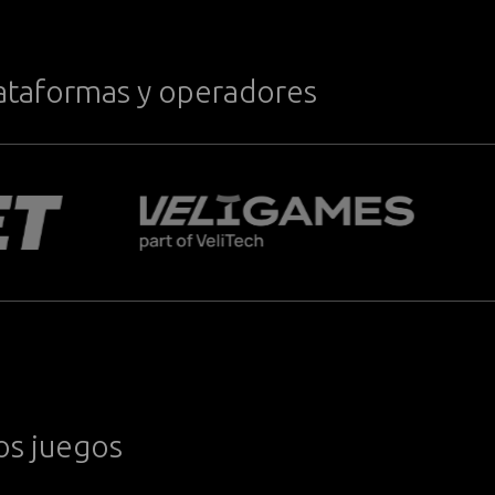
plataformas y operadores
os juegos