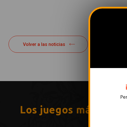
Volver a las noticias
Per
Los juegos más popu