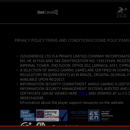
PRIVACY POLICY
TERMS AND CONDITIONS
COOKIE POLICY
ISMS
CLOUDBRIDGE LTD IS A PRIVATE LIMITED COMPANY INCORPORATE
NO. HE 433926 AND TAX IDENTIFICATION NO. 10433926N. REGIST
IMPERIAL TOWER, 2ND FLOOR, OFFICE 202, LARNACA, 6031, CYPRU
A SELECTION OF AMIGO GAMING GAMES ARE CERTIFIED IN COMPLI
REGULATORY REQUIREMENTS AS IN BRAZIL, CROATIA, GEORGIA, IT
AVAILABLE UPON REQUEST.
INFORMATION SECURITY COMMITMENT: AMIGO GAMING IS CERTIFIE
INFORMATION SECURITY MANAGEMENT SYSTEMS, AUDITED AND CERT
CERTIFICATE CAN BE VIEWED HERE
(PDF)
, AND VERIFIED AT LL-C’S
9BEB3042D8E.
Information about the player support measures on the website: