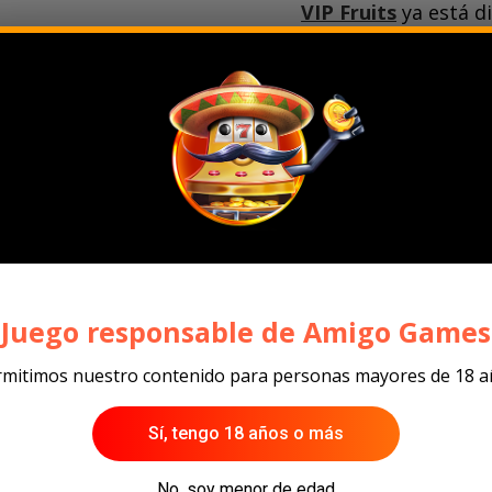
VIP Fruits
ya está d
Prueba la demo y añ
lleno de sol.
¡Juego responsable de Amigo Games
mitimos nuestro contenido para personas mayores de 18 
lares
Sí, tengo 18 años o más
No, soy menor de edad