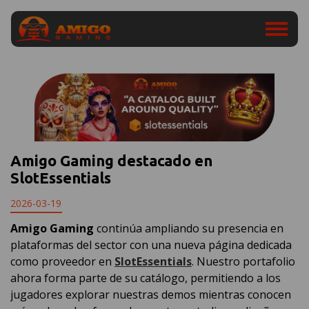
Amigo Gaming destacado en
SlotEssentials
2026-03-19
Amigo Gaming
continúa ampliando su presencia en
plataformas del sector con una nueva página dedicada
como proveedor en
SlotEssentials
. Nuestro portafolio
ahora forma parte de su catálogo, permitiendo a los
jugadores explorar nuestras demos mientras conocen