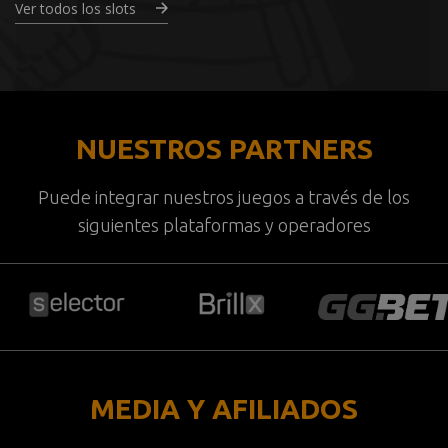
Ver todos los slots
NUESTROS PARTNERS
Puede integrar nuestros juegos a través de los
siguientes plataformas y operadores
MEDIA Y AFILIADOS