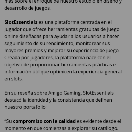
más sobre el enfoque de nuestro estudio en diseño y
desarrollo de juegos.
SlotEssentials
es una plataforma centrada en el
jugador que ofrece herramientas gratuitas de juego
online diseñadas para ayudar a los usuarios a hacer
seguimiento de su rendimiento, monitorear sus
mayores premios y mejorar su experiencia de juego.
Creada por jugadores, la plataforma nace con el
objetivo de proporcionar herramientas prácticas e
información útil que optimicen la experiencia general
en slots.
En su reseña sobre Amigo Gaming, SlotEssentials
destacó la identidad y la consistencia que definen
nuestro portafolio:
“Su
compromiso con la calidad
es evidente desde el
momento en que comienzas a explorar su catálogo.