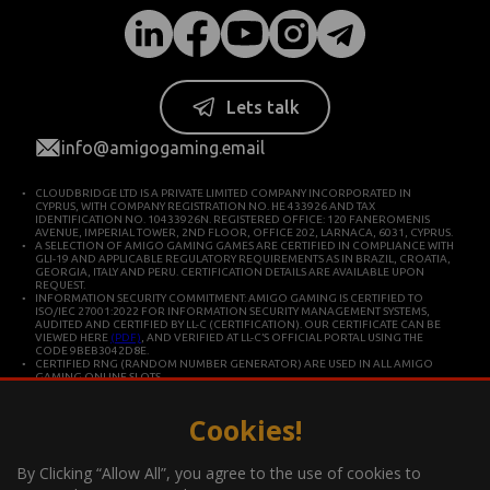
Lets talk
info@amigogaming.email
CLOUDBRIDGE LTD IS A PRIVATE LIMITED COMPANY INCORPORATED IN
CYPRUS, WITH COMPANY REGISTRATION NO. HE 433926 AND TAX
IDENTIFICATION NO. 10433926N. REGISTERED OFFICE: 120 FANEROMENIS
AVENUE, IMPERIAL TOWER, 2ND FLOOR, OFFICE 202, LARNACA, 6031, CYPRUS.
A SELECTION OF AMIGO GAMING GAMES ARE CERTIFIED IN COMPLIANCE WITH
GLI-19 AND APPLICABLE REGULATORY REQUIREMENTS AS IN BRAZIL, CROATIA,
GEORGIA, ITALY AND PERU. CERTIFICATION DETAILS ARE AVAILABLE UPON
REQUEST.
INFORMATION SECURITY COMMITMENT: AMIGO GAMING IS CERTIFIED TO
ISO/IEC 27001:2022 FOR INFORMATION SECURITY MANAGEMENT SYSTEMS,
AUDITED AND CERTIFIED BY LL-C (CERTIFICATION). OUR CERTIFICATE CAN BE
VIEWED HERE
(PDF)
, AND VERIFIED AT LL-C’S OFFICIAL PORTAL USING THE
CODE 9BEB3042D8E.
CERTIFIED RNG (RANDOM NUMBER GENERATOR) ARE USED IN ALL AMIGO
GAMING ONLINE SLOTS.
CLOUDBRIDGE LTD IS CONSTITUTED IN CYPRUS FOR DEVELOPING AND
COMMERCIALIZING HIGH TECHNOLOGY SYSTEMS. THE COMPANY OPERATES IN
ACCORDANCE WITH ISO/IEC 27001 INTERNATIONAL STANDARDS FOR QUALITY
Cookies!
AND INFORMATION SECURITY.
*Gambling can be addictive, play responsibly
By Clicking “Allow All”, you agree to the use of cookies to
Information about the player support measures on the website: