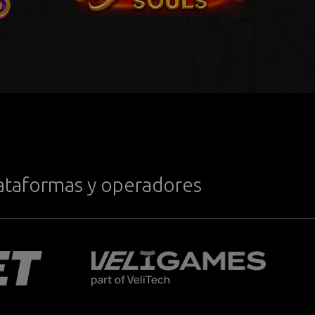
plataformas y operadores