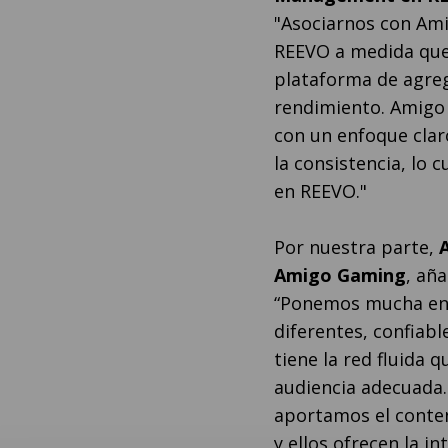
"Asociarnos con Am
REEVO a medida que
plataforma de agreg
rendimiento. Amigo 
con un enfoque claro
la consistencia, lo 
en REEVO."
Por nuestra parte,
Amigo Gaming
, aña
“Ponemos mucha ene
diferentes, confiab
tiene la red fluida 
audiencia adecuada.
aportamos el conten
y ellos ofrecen la i