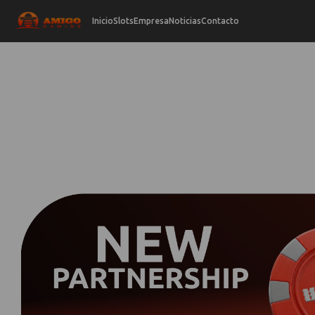
Inicio
Slots
Empresa
Noticias
Contacto