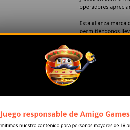
operadores aprecian
Esta alianza marca 
permitiéndonos llev
operadores y jugad
Explora nuestro por
lanzamientos de slo
plataforma de REEV
¡Juego responsable de Amigo Games
mitimos nuestro contenido para personas mayores de 18 