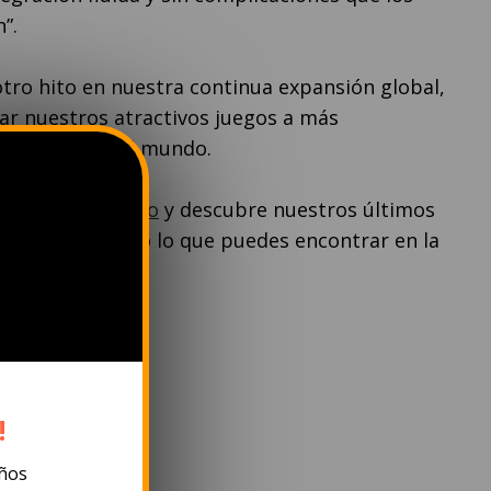
”.
otro hito en nuestra continua expansión global,
ar nuestros atractivos juegos a más
ores en todo el mundo.
tafolio completo
y descubre nuestros últimos
ts para ver todo lo que puedes encontrar en la
O.
!
años