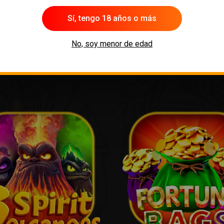
Sí, tengo 18 años o más
No, soy menor de edad
lares