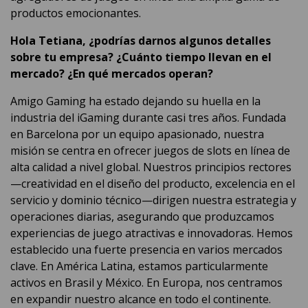
productos emocionantes.
Hola Tetiana, ¿podrías darnos algunos detalles
sobre tu empresa? ¿Cuánto tiempo llevan en el
mercado? ¿En qué mercados operan?
Amigo Gaming ha estado dejando su huella en la
industria del iGaming durante casi tres años. Fundada
en Barcelona por un equipo apasionado, nuestra
misión se centra en ofrecer juegos de slots en línea de
alta calidad a nivel global. Nuestros principios rectores
—creatividad en el diseño del producto, excelencia en el
servicio y dominio técnico—dirigen nuestra estrategia y
operaciones diarias, asegurando que produzcamos
experiencias de juego atractivas e innovadoras. Hemos
establecido una fuerte presencia en varios mercados
clave. En América Latina, estamos particularmente
activos en Brasil y México. En Europa, nos centramos
en expandir nuestro alcance en todo el continente.