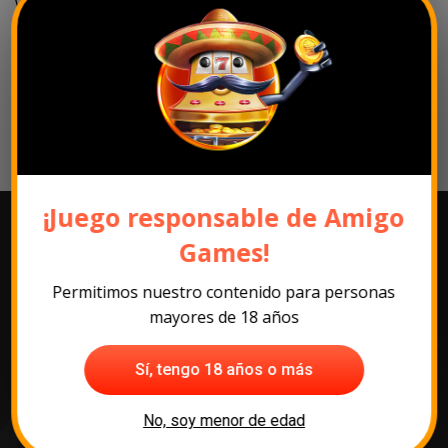
web de GBC Time!
Volver a las noticias
¡Juego responsable de Amigo
Games!
Los juegos más
Permitimos nuestro contenido para personas
mayores de 18 años
populares
Sí, tengo 18 años o más
No, soy menor de edad