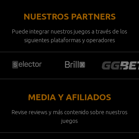
NUESTROS PARTNERS
Puede integrar nuestros juegos a través de los
siguientes plataformas y operadores
MEDIA Y AFILIADOS
Revise reviews y más contenido sobre nuestros
juegos