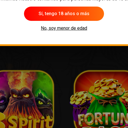
Sí, tengo 18 años o más
No, soy menor de edad
lares