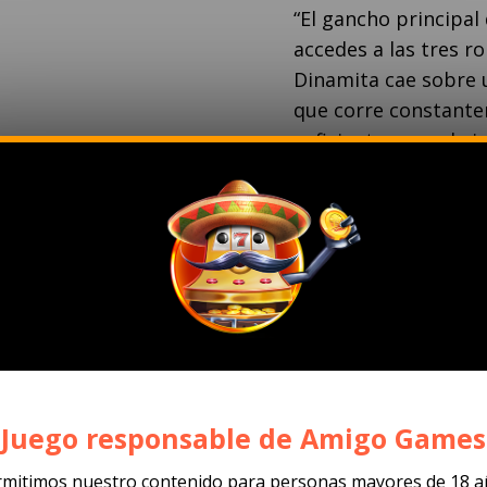
“El gancho principal
accedes a las tres 
Dinamita cae sobre u
que corre constantem
suficiente para abri
Gratis, Pin Win o e
porque aunque no ga
esperando a ver si l
¡Consulta la reseña 
¡Juego responsable de Amigo Games
mitimos nuestro contenido para personas mayores de 18 