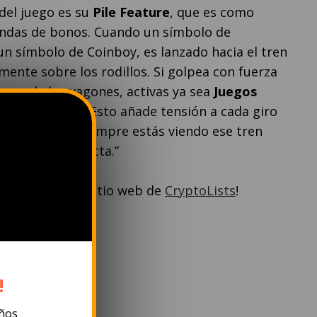
 del juego es su
Pile Feature
, que es como
rondas de bonos. Cuando un símbolo de
n símbolo de Coinboy, es lanzado hacia el tren
ente sobre los rodillos. Si golpea con fuerza
r uno de los vagones, activas ya sea
Juegos
l Bono Pick’Em
. Esto añade tensión a cada giro
nes mucho, siempre estás viendo ese tren
a dinamita impacta.”
completa en el sitio web de
CryptoLists
!
!
años