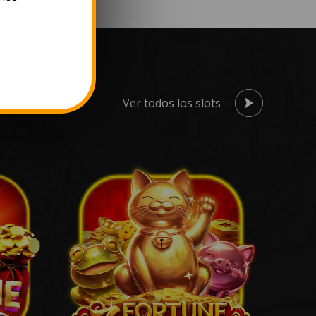
Ver todos los slots