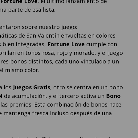
e
Fortune Love
, el último lanzamiento de
ma parte de esa lista.
entaron sobre nuestro juego:
máticas de San Valentín envueltas en colores
s bien integradas,
Fortune Love
cumple con
 brillan en tonos rosa, rojo y morado, y el juego
tres bonos distintos, cada uno vinculado a un
el mismo color.
a los
Juegos Gratis
, otro se centra en un bono
N
de acumulación, y el tercero activa un
Bono
las premios. Esta combinación de bonos hace
se mantenga fresca incluso después de una