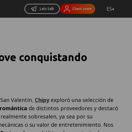
ES
Lets talk
Client zone
ove conquistando
s
 San Valentín,
Chipy
exploró una selección de
 romántica
de distintos proveedores y destacó
e realmente sobresalen, ya sea por su
ecánicas o su valor de entretenimiento. Nos