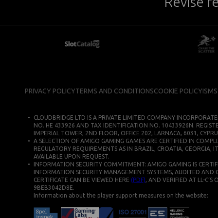
Revise r
PRIVACY POLICY
TERMS AND CONDITIONS
COOKIE POLICY
ISMS
CLOUDBRIDGE LTD IS A PRIVATE LIMITED COMPANY INCORPORATE
NO. HE 433926 AND TAX IDENTIFICATION NO. 10433926N. REGIST
IMPERIAL TOWER, 2ND FLOOR, OFFICE 202, LARNACA, 6031, CYPRU
A SELECTION OF AMIGO GAMING GAMES ARE CERTIFIED IN COMPLI
REGULATORY REQUIREMENTS AS IN BRAZIL, CROATIA, GEORGIA, IT
AVAILABLE UPON REQUEST.
INFORMATION SECURITY COMMITMENT: AMIGO GAMING IS CERTIFIE
INFORMATION SECURITY MANAGEMENT SYSTEMS, AUDITED AND CERT
CERTIFICATE CAN BE VIEWED HERE
(PDF)
, AND VERIFIED AT LL-C’S
9BEB3042D8E.
Information about the player support measures on the website: