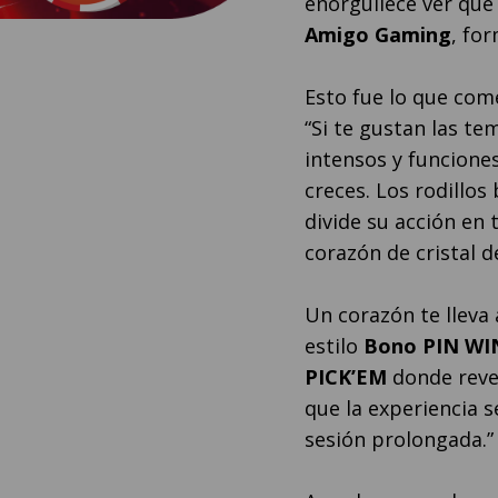
enorgullece ver qu
Amigo Gaming
, for
Esto fue lo que com
“Si te gustan las te
intensos y funcione
creces. Los rodillos
divide su acción en 
corazón de cristal d
Un corazón te lleva 
estilo
Bono PIN WI
PICK’EM
donde reve
que la experiencia 
sesión prolongada.”