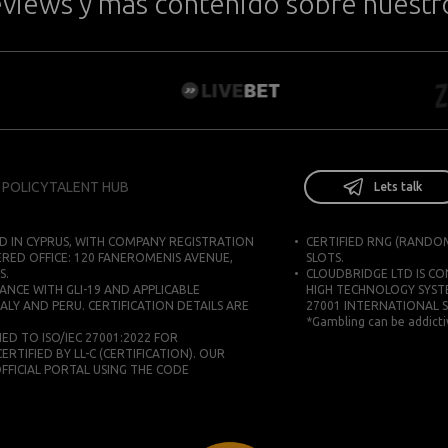
eviews y más contenido sobre nuestr
 POLICY
TALENT HUB
Lets talk
D IN CYPRUS, WITH COMPANY REGISTRATION
CERTIFIED RNG (RANDO
ERED OFFICE: 120 FANEROMENIS AVENUE,
SLOTS.
S.
CLOUDBRIDGE LTD IS C
ANCE WITH GLI-19 AND APPLICABLE
HIGH TECHNOLOGY SYST
ALY AND PERU. CERTIFICATION DETAILS ARE
27001 INTERNATIONAL 
*Gambling can be addictiv
D TO ISO/IEC 27001:2022 FOR
IFIED BY LL-C (CERTIFICATION). OUR
 OFFICIAL PORTAL USING THE CODE