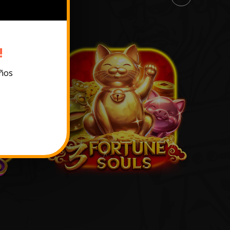
!
años