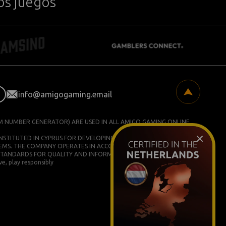
os juegos
info@amigogaming.email
M NUMBER GENERATOR) ARE USED IN ALL AMIGO GAMING ONLINE
ONSTITUTED IN CYPRUS FOR DEVELOPING AND COMMERCIALIZING
EMS. THE COMPANY OPERATES IN ACCORDANCE WITH ISO/IEC
STANDARDS FOR QUALITY AND INFORMATION SECURITY.
e, play responsibly