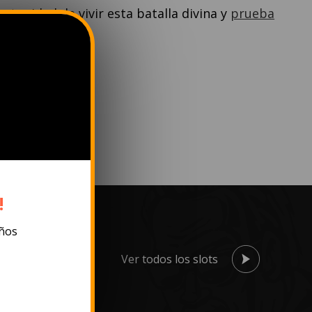
ortunidad de vivir esta batalla divina y
prueba
!
años
Ver todos los slots