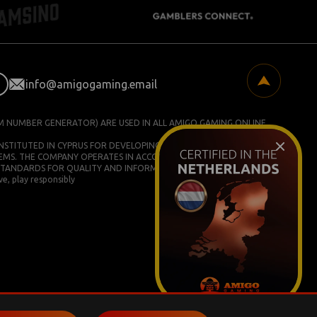
info@amigogaming.email
M NUMBER GENERATOR) ARE USED IN ALL AMIGO GAMING ONLINE
ONSTITUTED IN CYPRUS FOR DEVELOPING AND COMMERCIALIZING
EMS. THE COMPANY OPERATES IN ACCORDANCE WITH ISO/IEC
STANDARDS FOR QUALITY AND INFORMATION SECURITY.
e, play responsibly