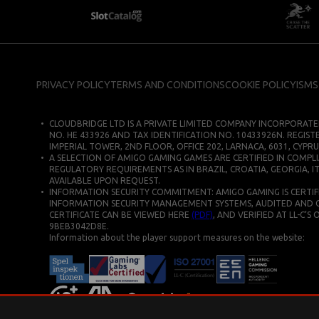
PRIVACY POLICY
TERMS AND CONDITIONS
COOKIE POLICY
ISMS
CLOUDBRIDGE LTD IS A PRIVATE LIMITED COMPANY INCORPORATE
NO. HE 433926 AND TAX IDENTIFICATION NO. 10433926N. REGIST
IMPERIAL TOWER, 2ND FLOOR, OFFICE 202, LARNACA, 6031, CYPRU
A SELECTION OF AMIGO GAMING GAMES ARE CERTIFIED IN COMPLI
REGULATORY REQUIREMENTS AS IN BRAZIL, CROATIA, GEORGIA, IT
AVAILABLE UPON REQUEST.
INFORMATION SECURITY COMMITMENT: AMIGO GAMING IS CERTIFIE
INFORMATION SECURITY MANAGEMENT SYSTEMS, AUDITED AND CERT
CERTIFICATE CAN BE VIEWED HERE
(PDF)
, AND VERIFIED AT LL-C’S
9BEB3042D8E.
Information about the player support measures on the website: