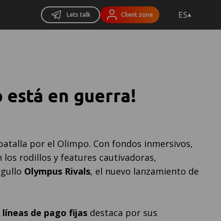
ES
Lets talk
Client zone
 está en guerra!
talla por el Olimpo. Con fondos inmersivos,
los rodillos y features cautivadoras,
rgullo
Olympus Rivals
, el nuevo lanzamiento de
 líneas de pago fijas
destaca por sus