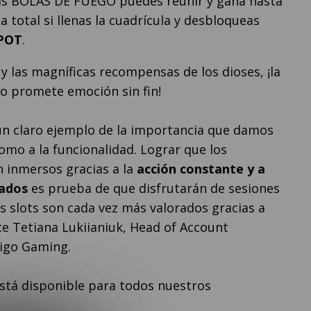
s BOLAS DE FUEGO puedes reunir y gana hasta
a total si llenas la cuadrícula y desbloqueas
POT
.
y las magníficas recompensas de los dioses, ¡la
po promete emoción sin fin!
un claro ejemplo de la importancia que damos
como a la funcionalidad. Lograr que los
n inmersos gracias a la
acción constante y a
lados
es prueba de que disfrutarán de sesiones
s slots son cada vez más valorados gracias a
ce Tetiana Lukiianiuk, Head of Account
go Gaming.
stá disponible para todos nuestros