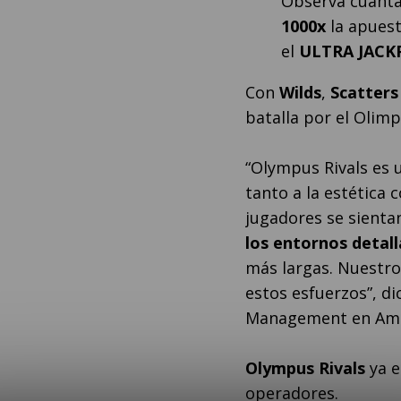
Observa cuánta
1000x
la apuest
el
ULTRA JACK
Con
Wilds
,
Scatters
batalla por el Olim
“Olympus Rivals es 
tanto a la estética 
jugadores se sienta
los entornos detal
más largas. Nuestro
estos esfuerzos”, di
Management en Ami
Olympus Rivals
ya e
operadores.