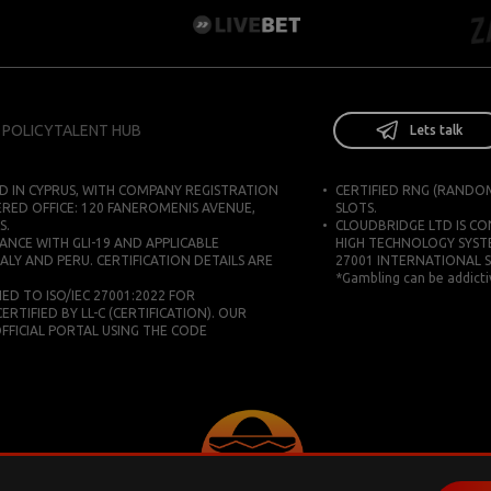
 POLICY
TALENT HUB
Lets talk
D IN CYPRUS, WITH COMPANY REGISTRATION
CERTIFIED RNG (RANDO
ERED OFFICE: 120 FANEROMENIS AVENUE,
SLOTS.
S.
CLOUDBRIDGE LTD IS C
ANCE WITH GLI-19 AND APPLICABLE
HIGH TECHNOLOGY SYST
ALY AND PERU. CERTIFICATION DETAILS ARE
27001 INTERNATIONAL 
*Gambling can be addictiv
D TO ISO/IEC 27001:2022 FOR
IFIED BY LL-C (CERTIFICATION). OUR
 OFFICIAL PORTAL USING THE CODE