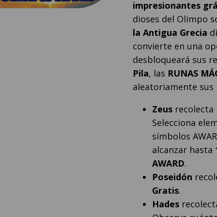
impresionantes grá
dioses del Olimpo so
la Antigua Grecia
di
convierte en una op
desbloqueará sus r
Pila
, las
RUNAS MÁ
aleatoriamente sus 
Zeus
recolecta 
Selecciona elem
símbolos AWAR
alcanzar hasta
AWARD
.
Poseidón
recol
Gratis
.
Hades
recolect