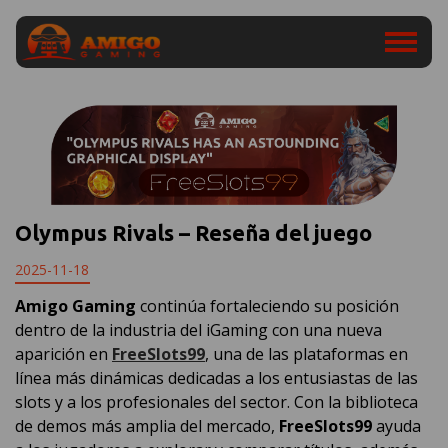
Olympus Rivals – Reseña del juego
2025-11-18
Amigo Gaming
continúa fortaleciendo su posición
dentro de la industria del iGaming con una nueva
aparición en
FreeSlots99
, una de las plataformas en
línea más dinámicas dedicadas a los entusiastas de las
slots y a los profesionales del sector. Con la biblioteca
de demos más amplia del mercado,
FreeSlots99
ayuda