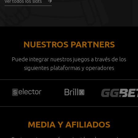
Ver todos los slots
NUESTROS PARTNERS
Puede integrar nuestros juegos a través de los
siguientes plataformas y operadores
MEDIA Y AFILIADOS