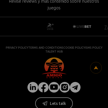
Revise reviews y más contenido sobre nuestros
juegos
PRIVACY POLICY
TERMS AND CONDITIONS
COOKIE POLICY
ISMS POLICY
TALENT HUB
Lets talk