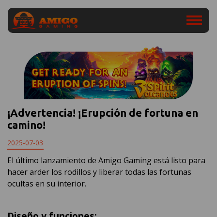
¡Advertencia! ¡Erupción de fortuna en
camino!
2025-07-03
El último lanzamiento de Amigo Gaming está listo para
hacer arder los rodillos y liberar todas las fortunas
ocultas en su interior.
Diseño y funciones: