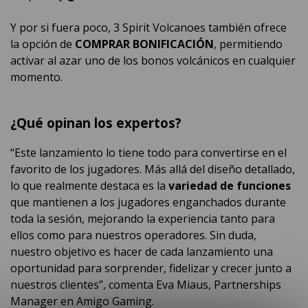
Y por si fuera poco, 3 Spirit Volcanoes también ofrece
la opción de
COMPRAR BONIFICACIÓN
, permitiendo
activar al azar uno de los bonos volcánicos en cualquier
momento.
¿Qué opinan los expertos?
“Este lanzamiento lo tiene todo para convertirse en el
favorito de los jugadores. Más allá del diseño detallado,
lo que realmente destaca es la
variedad de funciones
que mantienen a los jugadores enganchados durante
toda la sesión, mejorando la experiencia tanto para
ellos como para nuestros operadores. Sin duda,
nuestro objetivo es hacer de cada lanzamiento una
oportunidad para sorprender, fidelizar y crecer junto a
nuestros clientes”, comenta Eva Miaus, Partnerships
Manager en Amigo Gaming.