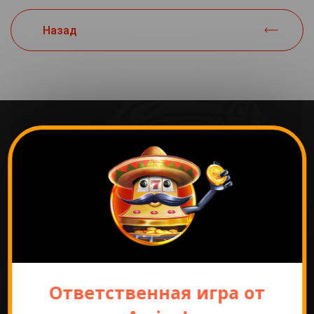
Назад
Самые популярные
игры
Ответственная игра от