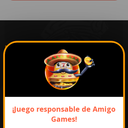
Los juegos más
populares
¡Juego responsable de Amigo
Games!