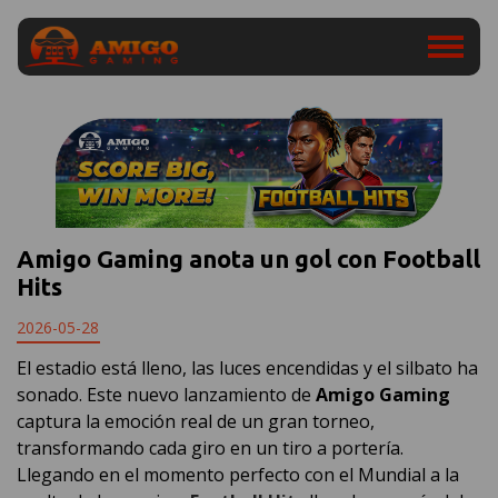
Amigo Gaming anota un gol con Football
Hits
2026-05-28
El estadio está lleno, las luces encendidas y el silbato ha
sonado. Este nuevo lanzamiento de
Amigo Gaming
captura la emoción real de un gran torneo,
transformando cada giro en un tiro a portería.
Llegando en el momento perfecto con el Mundial a la