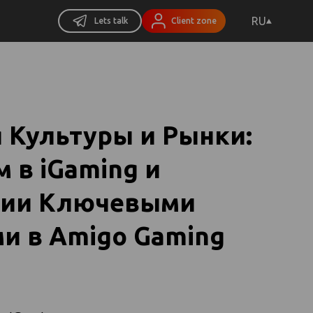
RU
Lets talk
Client zone
 Культуры и Рынки:
 в iGaming и
нии Ключевыми
и в Amigo Gaming