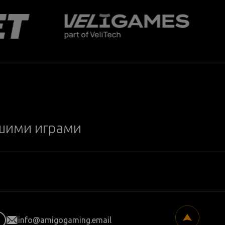
ашими играми
info@amigogaming.email