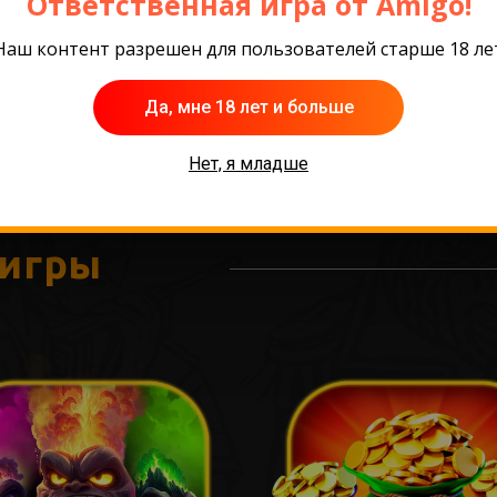
Ответственная игра от Amigo!
Наш контент разрешен для пользователей старше 18 ле
Да, мне 18 лет и больше
Нет, я младше
 игры