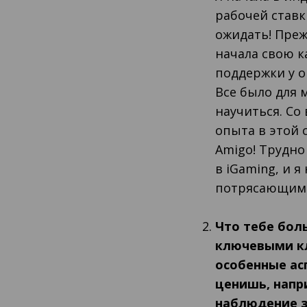
рабочей ставк
ожидать! Преж
начала свою к
поддержки у о
Все было для 
научиться. Со
опыта в этой с
Amigo! Трудно
в iGaming, и 
потрясающими
Что тебе бол
ключевыми кл
особенные ас
ценишь, напр
наблюдение з