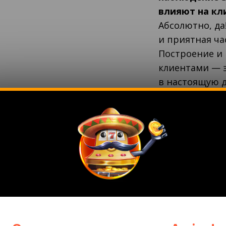
влияют на кл
Абсолютно, да
и приятная ча
Построение и
клиентами — э
в настоящую д
значимым. Для
это находить 
учетом быстр
быть в курсе 
Нажмите
здесь
, ч
Timeless Tech!