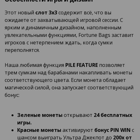
Этот новый
слот 3х3
содержит всё, что вы
ожидаете от захватывающей игровой сессии. С
ярким и динамичным дизайном, наполненным
увлекательными функциями, Fortune Bags заставит
игроков с нетерпением ждать, когда сумки
переполнятся.
Наша любимая функция
PILE FEATURE
позволяет
трем сумкам над барабанами накапливать монеты
соответствующего цвета. Если монета обладает
магической силой, она запускает соответствующий
бонус:
Зеленые монеты
открывают
24 бесплатных
игры.
Красные монеты
активируют
бонус PIN WIN
с
шансом выиграть Ультра Джекпот до
200x от