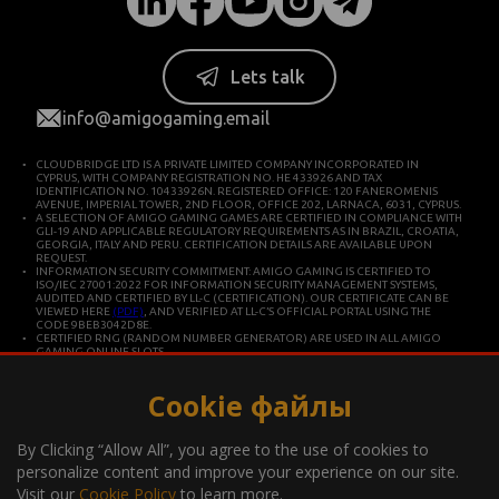
Lets talk
info@amigogaming.email
CLOUDBRIDGE LTD IS A PRIVATE LIMITED COMPANY INCORPORATED IN
CYPRUS, WITH COMPANY REGISTRATION NO. HE 433926 AND TAX
IDENTIFICATION NO. 10433926N. REGISTERED OFFICE: 120 FANEROMENIS
AVENUE, IMPERIAL TOWER, 2ND FLOOR, OFFICE 202, LARNACA, 6031, CYPRUS.
A SELECTION OF AMIGO GAMING GAMES ARE CERTIFIED IN COMPLIANCE WITH
GLI-19 AND APPLICABLE REGULATORY REQUIREMENTS AS IN BRAZIL, CROATIA,
GEORGIA, ITALY AND PERU. CERTIFICATION DETAILS ARE AVAILABLE UPON
REQUEST.
INFORMATION SECURITY COMMITMENT: AMIGO GAMING IS CERTIFIED TO
ISO/IEC 27001:2022 FOR INFORMATION SECURITY MANAGEMENT SYSTEMS,
AUDITED AND CERTIFIED BY LL-C (CERTIFICATION). OUR CERTIFICATE CAN BE
VIEWED HERE
(PDF)
, AND VERIFIED AT LL-C’S OFFICIAL PORTAL USING THE
CODE 9BEB3042D8E.
CERTIFIED RNG (RANDOM NUMBER GENERATOR) ARE USED IN ALL AMIGO
GAMING ONLINE SLOTS.
CLOUDBRIDGE LTD IS CONSTITUTED IN CYPRUS FOR DEVELOPING AND
COMMERCIALIZING HIGH TECHNOLOGY SYSTEMS. THE COMPANY OPERATES IN
ACCORDANCE WITH ISO/IEC 27001 INTERNATIONAL STANDARDS FOR QUALITY
Cookie файлы
AND INFORMATION SECURITY.
*Gambling can be addictive, play responsibly
By Clicking “Allow All”, you agree to the use of cookies to
Information about the player support measures on the website:
personalize content and improve your experience on our site.
Visit our
Cookie Policy
to learn more.