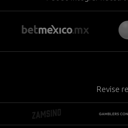
Revise r