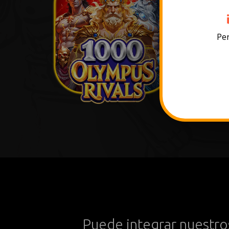
Per
Puede integrar nuestros