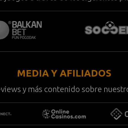
MEDIA Y AFILIADOS
eviews y más contenido sobre nuestr