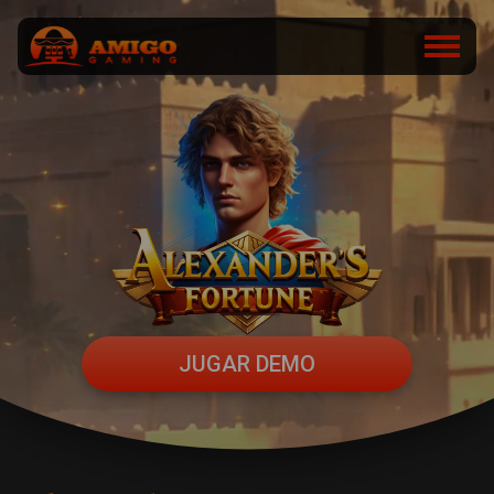
JUGAR DEMO