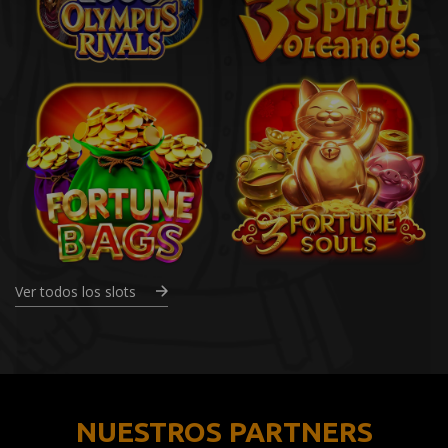
Ver todos los slots
NUESTROS PARTNERS