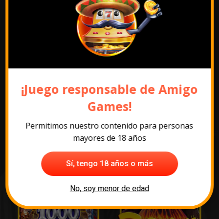
Pack promocional
¡Juego responsable de Amigo
Games!
Los juegos más
populares
Permitimos nuestro contenido para personas
mayores de 18 años
Sí, tengo 18 años o más
No, soy menor de edad