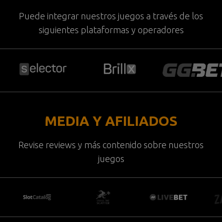
Puede integrar nuestros juegos a través de los
siguientes plataformas y operadores
MEDIA Y AFILIADOS
Revise reviews y más contenido sobre nuestros
juegos