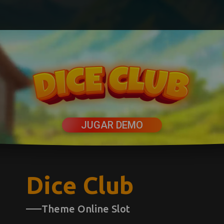
JUGAR DEMO
Dice Club
Theme Online Slot