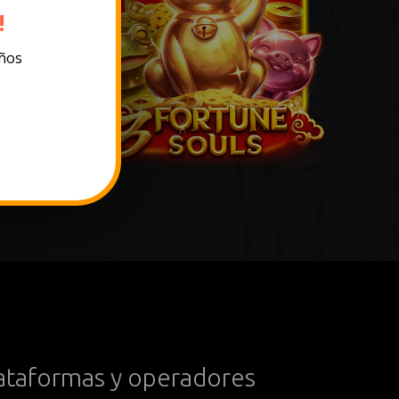
!
años
plataformas y operadores