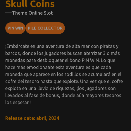
Skull Coins
Theme Online Slot
PIN WIN
PILE COLLECTOR
¡Embárcate en una aventura de alta mar con piratas y
barcos, donde los jugadores buscan aterrizar 3 o más
monedas para desbloquear el bono PIN WIN. Lo que
hace más emocionante esta aventura es que cada
moneda que aparece en los rodillos se acumulará en el
cofre del tesoro hasta que explote. Una vez que el cofre
explota en una lluvia de riquezas, ¡los jugadores son
llevados al fase de bonus, donde aún mayores tesoros
los esperan!
Release date: abril, 2024