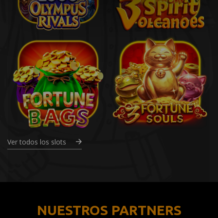
Ver todos los slots
NUESTROS PARTNERS