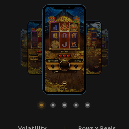
Volatility
Rows x Reels