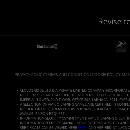
Revise r
PRIVACY POLICY
TERMS AND CONDITIONS
COOKIE POLICY
ISMS
CLOUDBRIDGE LTD IS A PRIVATE LIMITED COMPANY INCORPORATE
NO. HE 433926 AND TAX IDENTIFICATION NO. 10433926N. REGIST
IMPERIAL TOWER, 2ND FLOOR, OFFICE 202, LARNACA, 6031, CYPRU
A SELECTION OF AMIGO GAMING GAMES ARE CERTIFIED IN COMPLI
REGULATORY REQUIREMENTS AS IN BRAZIL, CROATIA, GEORGIA, IT
AVAILABLE UPON REQUEST.
INFORMATION SECURITY COMMITMENT: AMIGO GAMING IS CERTIFIE
INFORMATION SECURITY MANAGEMENT SYSTEMS, AUDITED AND CERT
CERTIFICATE CAN BE VIEWED HERE
(PDF)
, AND VERIFIED AT LL-C’S