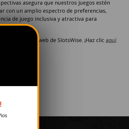
spectivas asegura que nuestros juegos estén
ar con un amplio espectro de preferencias,
cia de juego inclusiva y atractiva para
l mundo."
ción en el sitio web de SlotsWise. ¡Haz clic
aquí
 completo!
!
años