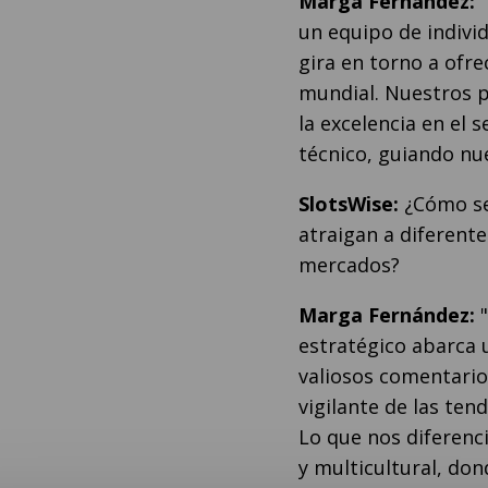
Marga Fernández:
"
un equipo de indivi
gira en torno a ofre
mundial. Nuestros pr
la excelencia en el 
técnico, guiando nue
SlotsWise:
¿Cómo se
atraigan a diferent
mercados?
Marga Fernández:
"
estratégico abarca u
valiosos comentarios
vigilante de las ten
Lo que nos diferenc
y multicultural, do