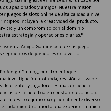
Amigo Gaming está en Barcelona, fundada por
duos apasionados y amigos. Nuestra misión
cer juegos de slots online de alta calidad a nivel
incipios incluyen la creatividad del producto,
servicio y un compromiso con el dominio
stra estrategia y operaciones diarias."
 asegura Amigo Gaming de que sus juegos
es segmentos de jugadores en diversos
En Amigo Gaming, nuestro enfoque
na investigación profunda, revisión activa de
 de clientes y jugadores, y una conciencia
dencias de la industria en constante evolución.
ia es nuestro equipo excepcionalmente diverso
nde cada miembro aporta una experiencia única.