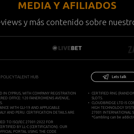
MEDIA Y AFILIADOS
eviews y más contenido sobre nuestr
 POLICY
TALENT HUB
Lets talk
D IN CYPRUS, WITH COMPANY REGISTRATION
CERTIFIED RNG (RANDO
ERED OFFICE: 120 FANEROMENIS AVENUE,
SLOTS.
S.
CLOUDBRIDGE LTD IS C
ANCE WITH GLI-19 AND APPLICABLE
HIGH TECHNOLOGY SYST
ALY AND PERU. CERTIFICATION DETAILS ARE
27001 INTERNATIONAL 
*Gambling can be addictiv
D TO ISO/IEC 27001:2022 FOR
IFIED BY LL-C (CERTIFICATION). OUR
 OFFICIAL PORTAL USING THE CODE