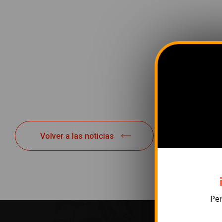
Volver a las noticias
Per