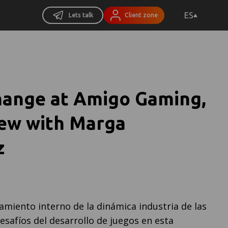
ES
Lets talk
Client zone
hange at Amigo Gaming,
iew with Marga
z
amiento interno de la dinámica industria de las
 desafíos del desarrollo de juegos en esta