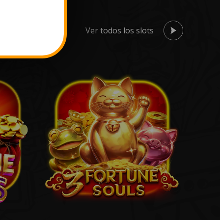
Ver todos los slots