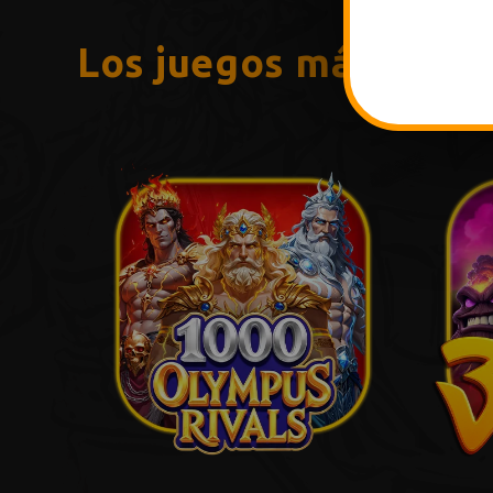
Los juegos más popu