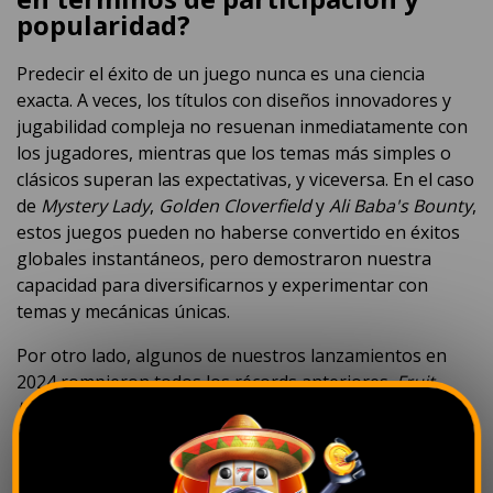
popularidad?
Predecir el éxito de un juego nunca es una ciencia
exacta. A veces, los títulos con diseños innovadores y
jugabilidad compleja no resuenan inmediatamente con
los jugadores, mientras que los temas más simples o
clásicos superan las expectativas, y viceversa. En el caso
de
Mystery Lady
,
Golden Cloverfield
y
Ali Baba's Bounty
,
estos juegos pueden no haberse convertido en éxitos
globales instantáneos, pero demostraron nuestra
capacidad para diversificarnos y experimentar con
temas y mecánicas únicas.
Por otro lado, algunos de nuestros lanzamientos en
2024 rompieron todos los récords anteriores.
Fruit
Invaders
,
Piggy Coins
y
Hades Power
fueron éxitos
destacados, demostrando que una combinación de
jugabilidad atractiva, nuevas funciones y un atractivo
temático puede captar la atención de los jugadores en