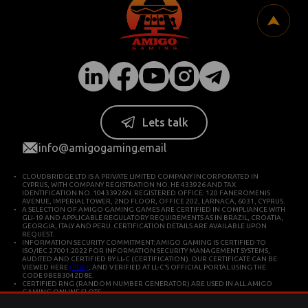
Lets talk
info@amigogaming.email
CLOUDBRIDGE LTD IS A PRIVATE LIMITED COMPANY INCORPORATED IN
CYPRUS, WITH COMPANY REGISTRATION NO. HE 433926 AND TAX
IDENTIFICATION NO. 10433926N. REGISTERED OFFICE: 120 FANEROMENIS
AVENUE, IMPERIAL TOWER, 2ND FLOOR, OFFICE 202, LARNACA, 6031, CYPRUS.
A SELECTION OF AMIGO GAMING GAMES ARE CERTIFIED IN COMPLIANCE WITH
GLI-19 AND APPLICABLE REGULATORY REQUIREMENTS AS IN BRAZIL, CROATIA,
GEORGIA, ITALY AND PERU. CERTIFICATION DETAILS ARE AVAILABLE UPON
REQUEST.
INFORMATION SECURITY COMMITMENT: AMIGO GAMING IS CERTIFIED TO
ISO/IEC 27001:2022 FOR INFORMATION SECURITY MANAGEMENT SYSTEMS,
AUDITED AND CERTIFIED BY LL-C (CERTIFICATION). OUR CERTIFICATE CAN BE
VIEWED HERE
(PDF)
, AND VERIFIED AT LL-C’S OFFICIAL PORTAL USING THE
CODE 9BEB3042D8E.
CERTIFIED RNG (RANDOM NUMBER GENERATOR) ARE USED IN ALL AMIGO
GAMING ONLINE SLOTS.
CLOUDBRIDGE LTD IS CONSTITUTED IN CYPRUS FOR DEVELOPING AND