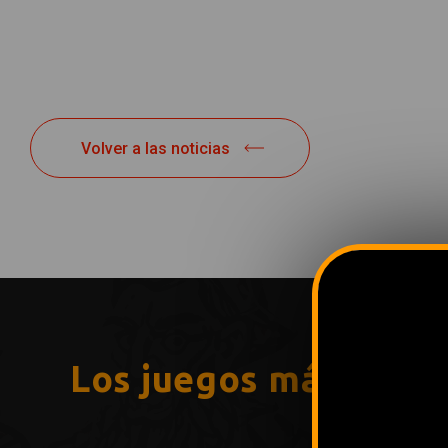
Volver a las noticias
Los juegos más popu