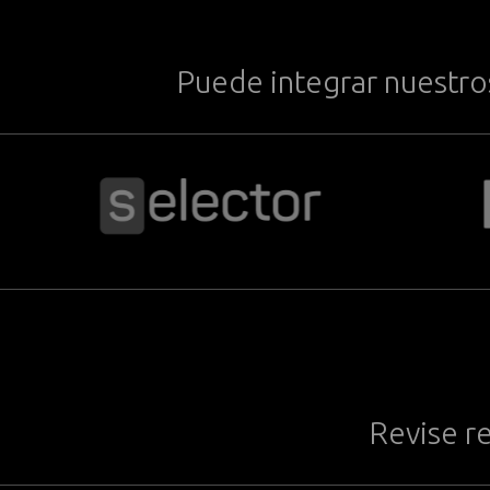
Puede integrar nuestros
Revise r