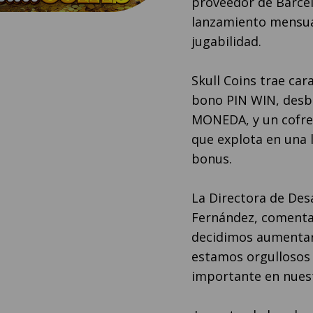
proveedor de Barce
lanzamiento mensua
jugabilidad.
Skull Coins trae car
bono PIN WIN, desbl
MONEDA, y un cofre 
que explota en una l
bonus.
La Directora de De
Fernández, comenta:
decidimos aumentar
estamos orgullosos 
importante en nues