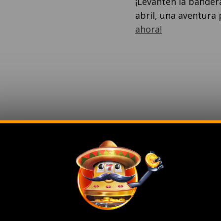
¡Levanten la bander
abril, una aventura 
ahora!
lares