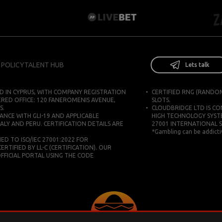
 POLICY
TALENT HUB
Lets talk
D IN CYPRUS, WITH COMPANY REGISTRATION
CERTIFIED RNG (RANDO
ERED OFFICE: 120 FANEROMENIS AVENUE,
SLOTS.
S.
CLOUDBRIDGE LTD IS C
ANCE WITH GLI-19 AND APPLICABLE
HIGH TECHNOLOGY SYST
ALY AND PERU. CERTIFICATION DETAILS ARE
27001 INTERNATIONAL 
*Gambling can be addictiv
D TO ISO/IEC 27001:2022 FOR
IFIED BY LL-C (CERTIFICATION). OUR
 OFFICIAL PORTAL USING THE CODE