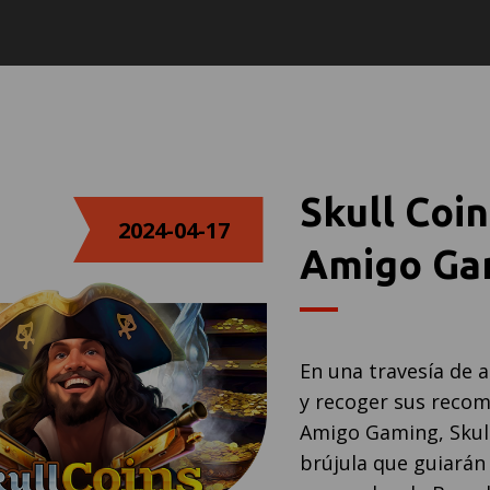
Skull Coin
2024-04-17
Amigo Ga
En una travesía de a
y recoger sus recom
Amigo Gaming, Skull
brújula que guiarán 