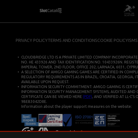
PRIVACY POLICY
TERMS AND CONDITIONS
COOKIE POLICY
ISMS
CLOUDBRIDGE LTD IS A PRIVATE LIMITED COMPANY INCORPORATE
NO. HE 433926 AND TAX IDENTIFICATION NO. 10433926N. REGIST
IMPERIAL TOWER, 2ND FLOOR, OFFICE 202, LARNACA, 6031, CYPRU
A SELECTION OF AMIGO GAMING GAMES ARE CERTIFIED IN COMPLI
REGULATORY REQUIREMENTS AS IN BRAZIL, CROATIA, GEORGIA, IT
AVAILABLE UPON REQUEST.
INFORMATION SECURITY COMMITMENT: AMIGO GAMING IS CERTIFIE
INFORMATION SECURITY MANAGEMENT SYSTEMS, AUDITED AND CERT
CERTIFICATE CAN BE VIEWED HERE
(PDF)
, AND VERIFIED AT LL-C’S
9BEB3042D8E.
Information about the player support measures on the website: