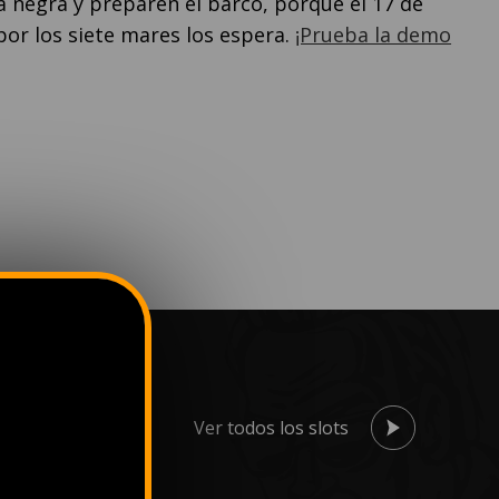
a negra y preparen el barco, porque el 17 de
por los siete mares los espera.
¡Prueba la demo
Ver todos los slots