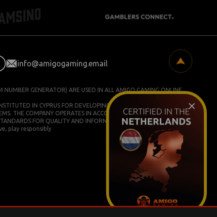
info@amigogaming.email
M NUMBER GENERATOR) ARE USED IN ALL AMIGO GAMING ONLINE
ONSTITUTED IN CYPRUS FOR DEVELOPING AND COMMERCIALIZING
EMS. THE COMPANY OPERATES IN ACCORDANCE WITH ISO/IEC
STANDARDS FOR QUALITY AND INFORMATION SECURITY.
e, play responsibly