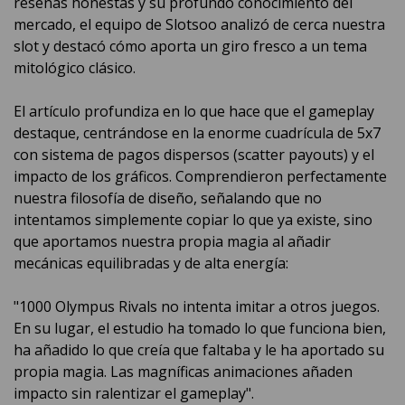
reseñas honestas y su profundo conocimiento del
mercado, el equipo de Slotsoo analizó de cerca nuestra
slot y destacó cómo aporta un giro fresco a un tema
mitológico clásico.
El artículo profundiza en lo que hace que el gameplay
destaque, centrándose en la enorme cuadrícula de 5x7
con sistema de pagos dispersos (scatter payouts) y el
impacto de los gráficos. Comprendieron perfectamente
nuestra filosofía de diseño, señalando que no
intentamos simplemente copiar lo que ya existe, sino
que aportamos nuestra propia magia al añadir
mecánicas equilibradas y de alta energía:
"1000 Olympus Rivals no intenta imitar a otros juegos.
En su lugar, el estudio ha tomado lo que funciona bien,
ha añadido lo que creía que faltaba y le ha aportado su
propia magia. Las magníficas animaciones añaden
impacto sin ralentizar el gameplay".