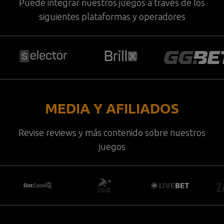
Puede integrar nuestros juegos a través de los
siguientes plataformas y operadores
MEDIA Y AFILIADOS
Revise reviews y más contenido sobre nuestros
juegos