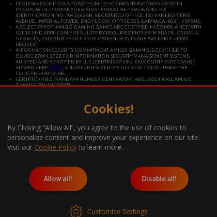
CLOUDBRIDGE LTD IS A PRIVATE LIMITED COMPANY INCORPORATED IN
CYPRUS, WITH COMPANY REGISTRATION NO. HE 433926 AND TAX
IDENTIFICATION NO. 10433926N. REGISTERED OFFICE: 120 FANEROMENIS
AVENUE, IMPERIAL TOWER, 2ND FLOOR, OFFICE 202, LARNACA, 6031, CYPRUS.
A SELECTION OF AMIGO GAMING GAMES ARE CERTIFIED IN COMPLIANCE WITH
GLI-19 AND APPLICABLE REGULATORY REQUIREMENTS AS IN BRAZIL, CROATIA,
GEORGIA, ITALY AND PERU. CERTIFICATION DETAILS ARE AVAILABLE UPON
REQUEST.
INFORMATION SECURITY COMMITMENT: AMIGO GAMING IS CERTIFIED TO
ISO/IEC 27001:2022 FOR INFORMATION SECURITY MANAGEMENT SYSTEMS,
AUDITED AND CERTIFIED BY LL-C (CERTIFICATION). OUR CERTIFICATE CAN BE
VIEWED HERE
(PDF)
, AND VERIFIED AT LL-C’S OFFICIAL PORTAL USING THE
CODE 9BEB3042D8E.
CERTIFIED RNG (RANDOM NUMBER GENERATOR) ARE USED IN ALL AMIGO
GAMING ONLINE SLOTS.
CLOUDBRIDGE LTD IS CONSTITUTED IN CYPRUS FOR DEVELOPING AND
COMMERCIALIZING HIGH TECHNOLOGY SYSTEMS. THE COMPANY OPERATES IN
ACCORDANCE WITH ISO/IEC 27001 INTERNATIONAL STANDARDS FOR QUALITY
Cookies!
AND INFORMATION SECURITY.
*Gambling can be addictive, play responsibly
By Clicking “Allow All”, you agree to the use of cookies to
Information about the player support measures on the website:
personalize content and improve your experience on our site.
Visit our
Cookie Policy
to learn more.
Allow all!
Disable all!
Customize Settings
COPYRIGHT © 2026. TODOS LOS DERECHOS RESERVADOS