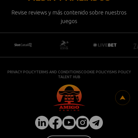
Revise reviews y más contenido sobre nuestros
juegos
PRIVACY POLICY
TERMS AND CONDITIONS
COOKIE POLICY
ISMS POLICY
TALENT HUB