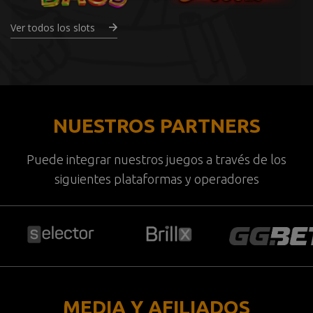
Ver todos los slots
NUESTROS PARTNERS
Puede integrar nuestros juegos a través de los
siguientes plataformas y operadores
MEDIA Y AFILIADOS