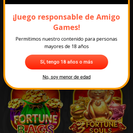
populares
¡Juego responsable de Amigo
Games!
Permitimos nuestro contenido para personas
mayores de 18 años
Sí, tengo 18 años o más
No, soy menor de edad